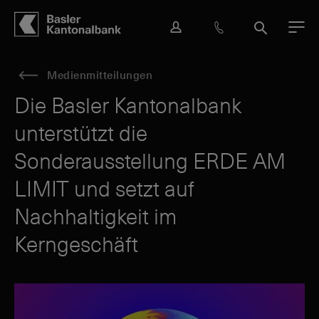
Hauptbereich
Inhalt
navigation
Suche
L
H
S
M
o
i
u
e
g
l
c
n
Medienmitteilungen
i
f
h
ü
n
e
e
Die Basler Kantonalbank
&
unterstützt die
K
o
Sonderausstellung ERDE AM
n
t
LIMIT und setzt auf
a
k
Nachhaltigkeit im
t
Kerngeschäft