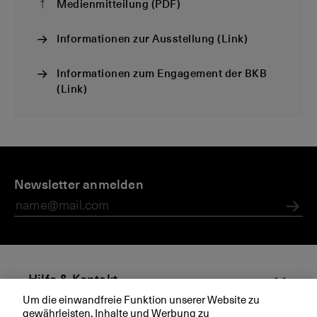
Medienmitteilung (PDF)
Informationen zur Ausstellung (Link)
Informationen zum Engagement der BKB
(Link)
D
M
M
D
i
Newsletter anmelden
e
e
ie
e
di
di
B
B
e
e
a
Abs
K
n
n
sl
B
m
e
it
r
te
K
Hilfe & Kontakt
il
a
Um die einwandfreie Funktion unserer Website zu
u
n
gewährleisten, Inhalte und Werbung zu