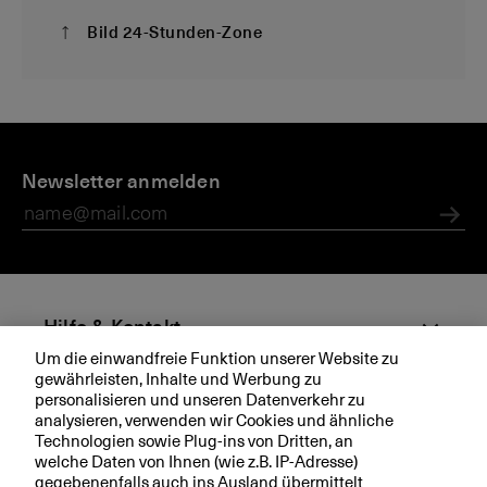
Bild 24-Stunden-Zone
D
M
M
N
i
Newsletter anmelden
e
e
e
e
di
di
u
B
e
e
e
Abs
K
n
n
r
B
m
ö
it
ff
te
n
Hilfe & Kontakt
il
u
Um die einwandfreie Funktion unserer Website zu
u
n
gewährleisten, Inhalte und Werbung zu
Aktuell
n
g
personalisieren und unseren Datenverkehr zu
g
B
analysieren, verwenden wir Cookies und ähnliche
Technologien sowie Plug-ins von Dritten, an
e
K
Ihre BKB
welche Daten von Ihnen (wie z.B. IP-Adresse)
n
B
gegebenenfalls auch ins Ausland übermittelt