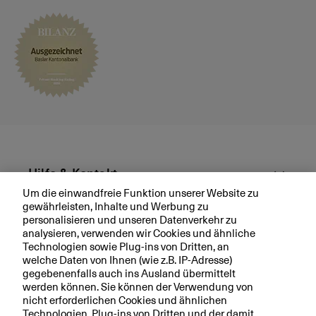
3
.
A
H
V
-
R
e
n
t
e:
Hilfe & Kontakt
D
Um die einwandfreie Funktion unserer Website zu
ie
gewährleisten, Inhalte und Werbung zu
Aktuell
S
personalisieren und unseren Datenverkehr zu
c
analysieren, verwenden wir Cookies und ähnliche
h
Technologien sowie Plug-ins von Dritten, an
Ihre BKB
welche Daten von Ihnen (wie z.B. IP-Adresse)
w
gegebenenfalls auch ins Ausland übermittelt
ei
werden können. Sie können der Verwendung von
z
nicht erforderlichen Cookies und ähnlichen
s
Technologien, Plug-ins von Dritten und der damit