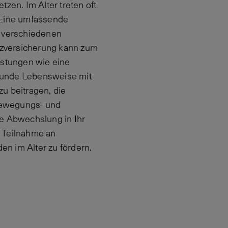
zen. Im Alter treten oft
. Eine umfassende
ie verschiedenen
tzversicherung kann zum
istungen wie eine
esunde Lebensweise mit
 beitragen, die
Bewegungs- und
e Abwechslung in Ihr
e Teilnahme an
en im Alter zu fördern.