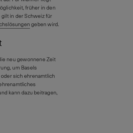
glichkeit, früher in den
ilt in der Schweiz für
ichslösungen
geben wird.
t
l die neu gewonnene Zeit
erung, um Basels
 oder sich ehrenamtlich
 ehrenamtliches
und kann dazu beitragen,