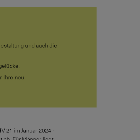
gestaltung und auch die
rgelücke.
r Ihre neu
HV 21 im Januar 2024 -
t ab. Für Männer liegt