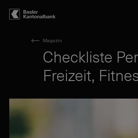
Hauptbereich
Inhalt
navigation
Suche
Magazin
Checkliste Pe
Freizeit, Fitn