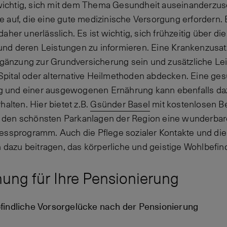
 wichtig, sich mit dem Thema Gesundheit auseinanderzuset
 auf, die eine gute medizinische Versorgung erfordern
aher unerlässlich. Es ist wichtig, sich frühzeitig über d
nd deren Leistungen zu informieren. Eine Krankenzusa
Ergänzung zur Grundversicherung sein und zusätzliche Le
pital oder alternative Heilmethoden abdecken. Eine g
und einer ausgewogenen Ernährung kann ebenfalls dazu
halten. Hier bietet z.B.
Gsünder Basel
mit kostenlosen 
den schönsten Parkanlagen der Region eine wunderbar
essprogramm. Auch die Pflege sozialer Kontakte und di
n dazu beitragen, das körperliche und geistige Wohlbefind
nung für Ihre Pensionierung
findliche Vorsorgelücke nach der Pensionierung