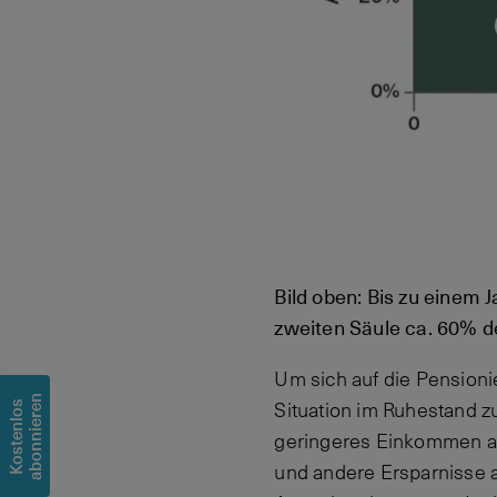
Bild oben: Bis zu einem
zweiten Säule ca. 60% d
Um sich auf die Pensionie
n
K
o
s
t
e
n
l
o
s
a
b
o
n
n
i
e
r
e
Situation im Ruhestand 
geringeres Einkommen als
und andere Ersparnisse 