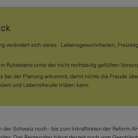
ick
ng verändert sich vieles - Lebensgewohnheiten, Freizeit
im Ruhestand unter der nicht rechtzeitig gefüllten Vorso
es bei der Planung ankommt, damit nichts die Freude übe
zeit und Lebensfreude trüben kann.
in der Schweiz noch - bis zum Inkrafttreten der Reform A
nalter. Das Rentenalter hängt derzeit noch vom Geschlech