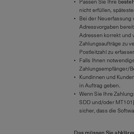
este
Passen Sie Ihre b
nicht erfüllen, spätes
Bei der Neuerfassung 
Adressvorgaben bereits
Adressen korrekt und 
Zahlungsaufträge zu v
Postleitzahl zu erfasse
Falls Ihnen notwendige
Zahlungsempfänger/Be
Kundinnen und Kunden
in Auftrag geben.
Wenn Sie Ihre Zahlungs
SDD und/oder MT101) er
sicher, dass die Softwa
Das müssen Sie abkläre