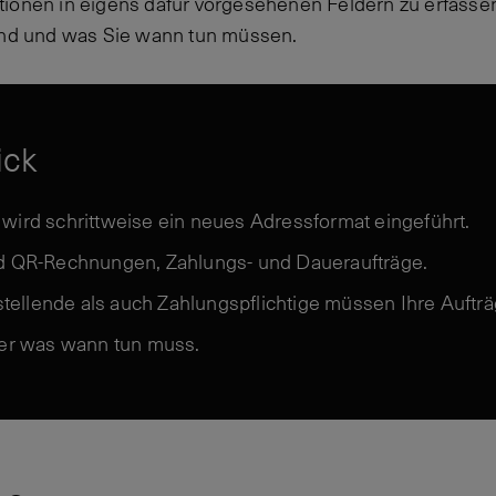
ionen in eigens dafür vorgesehenen Feldern zu erfassen
sind und was Sie wann tun müssen.
ick
wird schrittweise ein neues Adressformat eingeführt.
nd QR-Rechnungen, Zahlungs- und Daueraufträge.
ellende als auch Zahlungspflichtige müssen Ihre Auftr
wer was wann tun muss.