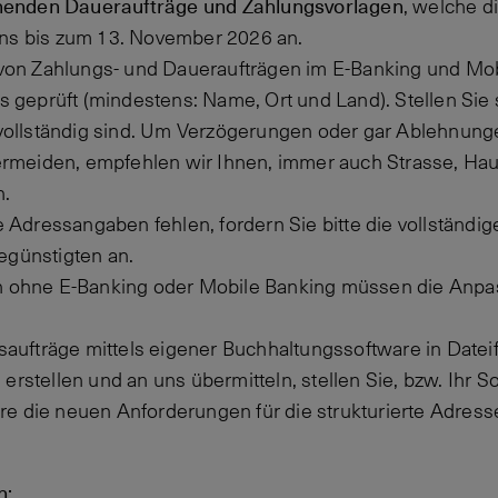
henden Daueraufträge und Zahlungsvorlagen
, welche 
tens bis zum 13. November 2026 an.
von Zahlungs- und Daueraufträgen im E-Banking und Mo
 geprüft (mindestens: Name, Ort und Land). Stellen Sie s
vollständig sind. Um Verzögerungen oder gar Ablehnunge
ermeiden, empfehlen wir Ihnen, immer auch Strasse, 
n.
 Adressangaben fehlen, fordern Sie bitte die vollständ
günstigten an.
 ohne E-Banking oder Mobile Banking müssen die Anpas
aufträge mittels eigener Buchhaltungssoftware in Dateif
stellen und an uns übermitteln, stellen Sie, bzw. Ihr So
re die neuen Anforderungen für die strukturierte Adresse 
n: