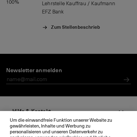
100%
Lehrstelle Kauffrau / Kaufmann
EFZ Bank
Zum Stellenbeschrieb
D
J
Ü
A
i
Newsletter anmelden
o
b
u
e
b
e
s
B
s
r
b
Abs
K
s
il
B
i
d
c
u
h
n
Hilfe & Kontakt
t
g
Um die einwandfreie Funktion unserer Website zu
A
s
gewährleisten, Inhalte und Werbung zu
Aktuell
u
p
personalisieren und unseren Datenverkehr zu
s
l