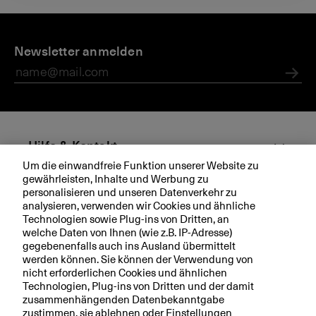
D
E
B
i
Newsletter anmelden
v
K
e
e
B
B
n
Q
Abs
K
t
u
B
s
a
rt
ie
Hilfe & Kontakt
r
Um die einwandfreie Funktion unserer Website zu
s
gewährleisten, Inhalte und Werbung zu
Aktuell
a
personalisieren und unseren Datenverkehr zu
m
analysieren, verwenden wir Cookies und ähnliche
Technologien sowie Plug-ins von Dritten, an
s
Ihre BKB
welche Daten von Ihnen (wie z.B. IP-Adresse)
t
gegebenenfalls auch ins Ausland übermittelt
a
werden können. Sie können der Verwendung von
g
nicht erforderlichen Cookies und ähnlichen
i
Technologien, Plug-ins von Dritten und der damit
Rechtliche Hinweise
m
zusammenhängenden Datenbekanntgabe
zustimmen, sie ablehnen oder Einstellungen
K
Datenschutzerklärung