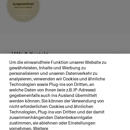
-
J
a
n
u
a
r
2
0
Hilfe & Kontakt
2
Um die einwandfreie Funktion unserer Website zu
3
gewährleisten, Inhalte und Werbung zu
Aktuell
personalisieren und unseren Datenverkehr zu
analysieren, verwenden wir Cookies und ähnliche
Technologien sowie Plug-ins von Dritten, an
Ihre BKB
welche Daten von Ihnen (wie z.B. IP-Adresse)
gegebenenfalls auch ins Ausland übermittelt
werden können. Sie können der Verwendung von
nicht erforderlichen Cookies und ähnlichen
Technologien, Plug-ins von Dritten und der damit
Rechtliche Hinweise
zusammenhängenden Datenbekanntgabe
zustimmen, sie ablehnen oder Einstellungen
Datenschutzerklärung
vornehmen. Weitere