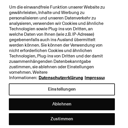
Um die einwandfreie Funktion unserer Website zu
gewährleisten, Inhalte und Werbung zu
personalisieren und unseren Datenverkehr zu
analysieren, verwenden wir Cookies und ähnliche
Technologien sowie Plug-ins von Dritten, an
welche Daten von Ihnen (wie z.B. IP-Adresse)
gegebenenfalls auch ins Ausland übermittelt
werden können. Sie können der Verwendung von
nicht erforderlichen Cookies und ähnlichen
Technologien, Plug-ins von Dritten und der damit
zusammenhängenden Datenbekanntgabe
zustimmen, sie ablehnen oder Einstellungen
vornehmen. Weitere
Informationen:
Datenschutzerklärung
Impressum
Anlagestrategie
Einstellungen
Per Ende Januar waren wir bei den Aktien gut 1,5%
Ablehnen
übergewichtet. Trotz hoher Bewertungen bieten die
Hilfe &
positive Dynamik der Unternehmensgewinne sowie
Kontakt
Zustimmen
das vorteilhafte Zinsumfeld Unterstützung für die