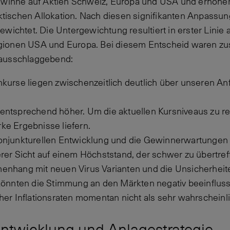
Gewinne auf Aktien Schweiz, Europa und USA und erhöhe
aktischen Allokation. Nach diesen signifikanten Anpassun
wichtet. Die Untergewichtung resultiert in erster Linie 
gionen USA und Europa. Bei diesem Entscheid waren 
 ausschlaggebend:
kurse liegen zwischenzeitlich deutlich über unseren Anf
entsprechend höher. Um die aktuellen Kursniveaus zu re
ke Ergebnisse liefern.
onjunkturellen Entwicklung und die Gewinnerwartungen
rer Sicht auf einem Höchststand, der schwer zu übertref
enhang mit neuen Virus Varianten und die Unsicherheit
 könnten die Stimmung an den Märkten negativ beeinflus
her Inflationsraten momentan nicht als sehr wahrscheinl
ntwicklung und Anlagestrategie