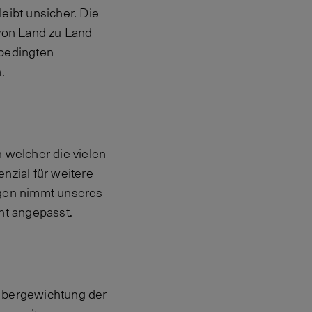
eibt unsicher. Die
 von Land zu Land
ebedingten
.
 welcher die vielen
nzial für weitere
agen nimmt unseres
nt angepasst.
 Übergewichtung der