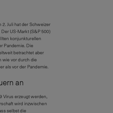
 2. Juli hat der Schweizer
). Der US-Markt (S&P 500)
llten konjunkturellen
er Pandemie. Die
ltweit betrachtet aber
h wie vor durch die
her als vor der Pandemie.
uern an
9 Virus erzeugt werden,
rschaft wird inzwischen
ss selbst die