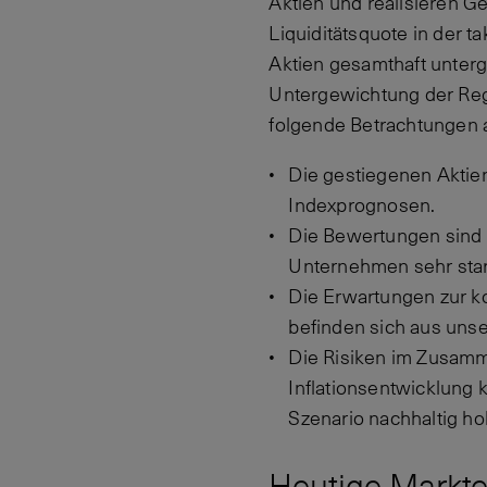
Aktien und realisieren 
Liquiditätsquote in der t
Aktien gesamthaft unterge
Untergewichtung der Re
folgende Betrachtungen
Die gestiegenen Aktien
Indexprognosen.
Die Bewertungen sind 
Unternehmen sehr star
Die Erwartungen zur k
befinden sich aus unse
Die Risiken im Zusamm
Inflationsentwicklung
Szenario nachhaltig ho
Heutige Markte