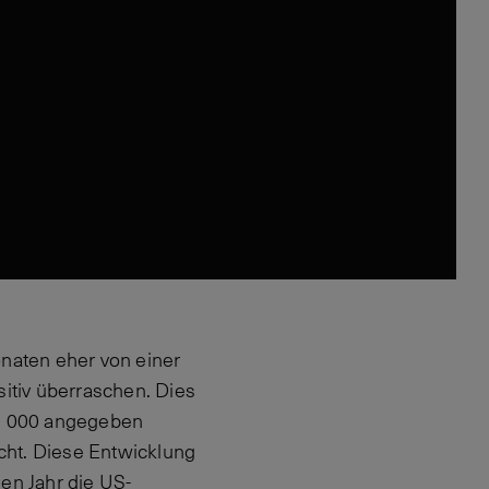
naten eher von einer
sitiv überraschen. Dies
30 000 angegeben
cht. Diese Entwicklung
en Jahr die US-