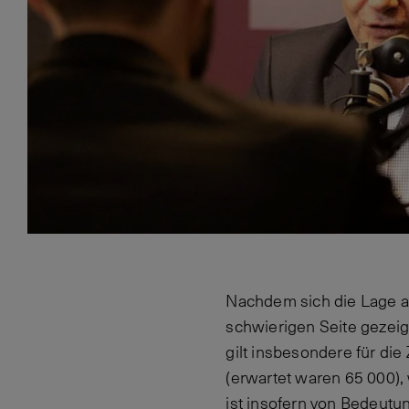
Nachdem sich die Lage a
schwierigen Seite gezeig
gilt insbesondere für di
(erwartet waren 65 000)
ist insofern von Bedeutu