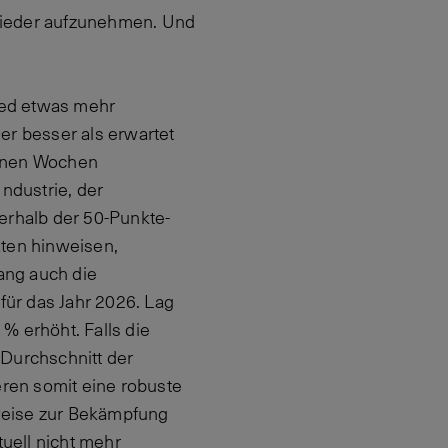
wieder aufzunehmen. Und
Fed etwas mehr
er besser als erwartet
genen Wochen
ndustrie, der
erhalb der 50-Punkte-
aten hinweisen,
ang auch die
ür das Jahr 2026. Lag
% erhöht. Falls die
 Durchschnitt der
ren somit eine robuste
sweise zur Bekämpfung
uell nicht mehr