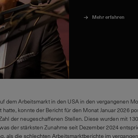
Mehr erfahren
uf dem Arbeitsmarkt in den USA in den vergangenen Mo
t hatte, konnte der Bericht für den Monat Januar 2026 po
e Zahl der neugeschaffenen Stellen. Diese wurden mit 1
, was der stärksten Zunahme seit Dezember 2024 entspri
ng, als die schlechten Arbeitsmarktberichte im vergangen