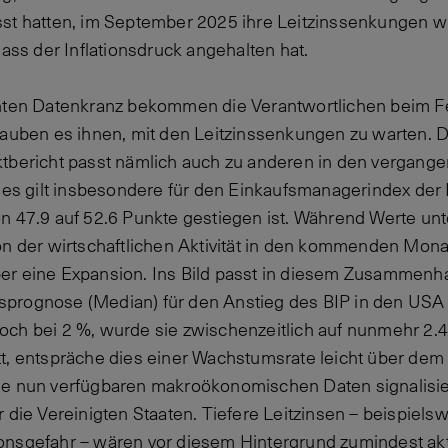
sst hatten, im September 2025 ihre Leitzinssenkungen 
dass der Inflationsdruck angehalten hat.
chten Datenkranz bekommen die Verantwortlichen beim 
lauben es ihnen, mit den Leitzinssenkungen zu warten. D
ktbericht passt nämlich auch zu anderen in den vergan
ies gilt insbesondere für den Einkaufsmanagerindex der I
n 47.9 auf 52.6 Punkte gestiegen ist. Während Werte unt
on der wirtschaftlichen Aktivität in den kommenden Mon
er eine Expansion. Ins Bild passt in diesem Zusammenh
prognose (Median) für den Anstieg des BIP in den USA f
ch bei 2 %, wurde sie zwischenzeitlich auf nunmehr 2.4 
t, entspräche dies einer Wachstumsrate leicht über dem
ie nun verfügbaren makroökonomischen Daten signalisie
r die Vereinigten Staaten. Tiefere Leitzinsen – beispiel
onsgefahr – wären vor diesem Hintergrund zumindest akt