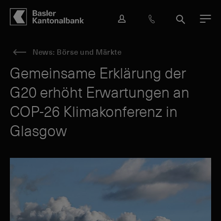
Hauptbereich
Inhalt
navigation
Suche
L
H
S
M
o
i
u
e
g
l
c
n
News: Börse und Märkte
i
f
h
ü
n
e
e
Gemeinsame Erklärung der
&
G20 erhöht Erwartungen an
K
o
COP-26 Klimakonferenz in
n
t
Glasgow
a
k
t