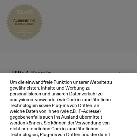
kt
n
e
g
d
e
r
G
2
0
e
r
h
Hilfe & Kontakt
ö
Um die einwandfreie Funktion unserer Website zu
h
gewährleisten, Inhalte und Werbung zu
Aktuell
t
personalisieren und unseren Datenverkehr zu
E
analysieren, verwenden wir Cookies und ähnliche
r
Technologien sowie Plug-ins von Dritten, an
Ihre BKB
welche Daten von Ihnen (wie z.B. IP-Adresse)
w
gegebenenfalls auch ins Ausland übermittelt
a
werden können. Sie können der Verwendung von
rt
nicht erforderlichen Cookies und ähnlichen
u
Technologien, Plug-ins von Dritten und der damit