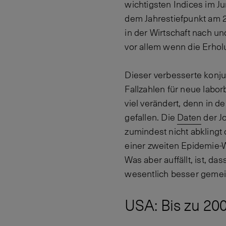
wichtigsten Indices im J
dem Jahrestiefpunkt am 2
in der Wirtschaft nach un
vor allem wenn die Erholu
Dieser verbesserte konju
Fallzahlen für neue labor
viel verändert, denn in d
gefallen. Die
Daten
der Jo
zumindest nicht abklingt
einer zweiten Epidemie-W
Was aber auffällt, ist, d
wesentlich besser gemeis
USA: Bis zu 20