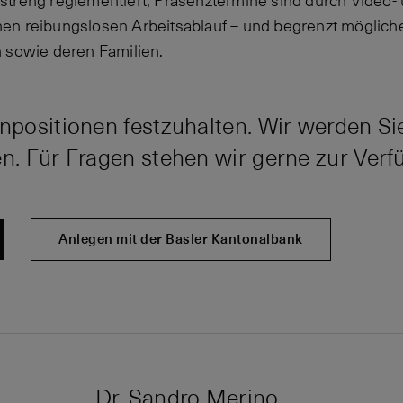
streng reglementiert, Präsenztermine sind durch Video-
einen reibungslosen Arbeitsablauf – und begrenzt mögliche
 sowie deren Familien.
enpositionen festzuhalten. Wir werden Si
en. Für Fragen stehen wir gerne zur Verf
Anlegen mit der Basler Kantonalbank
Dr. Sandro Merino