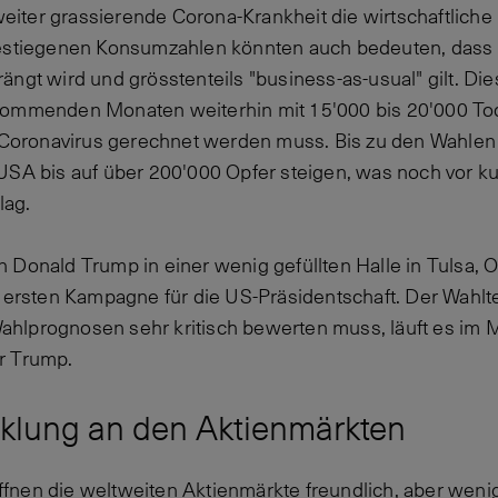
 weiter grassierende Corona-Krankheit die wirtschaftlich
gestiegenen Konsumzahlen könnten auch bedeuten, dass d
ngt wird und grösstenteils "business-as-usual" gilt. Dies
kommenden Monaten weiterhin mit 15'000 bis 20'000 To
oronavirus gerechnet werden muss. Bis zu den Wahlen
 USA bis auf über 200'000 Opfer steigen, was noch vor 
lag.
 Donald Trump in einer wenig gefüllten Halle in Tulsa, O
r ersten Kampagne für die US-Präsidentschaft. Der Wahl
hlprognosen sehr kritisch bewerten muss, läuft es im 
r Trump.
klung an den Aktienmärkten
nen die weltweiten Aktienmärkte freundlich, aber wenig