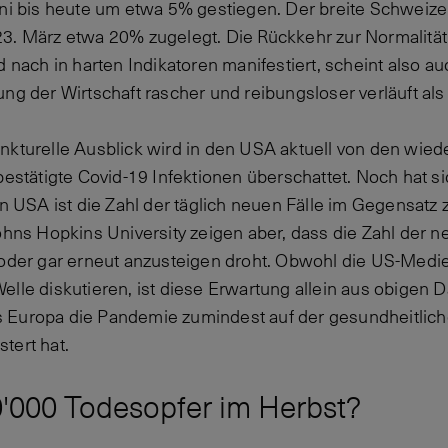
uni bis heute um etwa 5% gestiegen. Der breite Schweizer
3. März etwa 20% zugelegt. Die Rückkehr zur Normalität,
d nach in harten Indikatoren manifestiert, scheint also au
ng der Wirtschaft rascher und reibungsloser verläuft als
nkturelle Ausblick wird in den USA aktuell von den wie
bestätigte Covid-19 Infektionen überschattet. Noch hat si
en USA ist die Zahl der täglich neuen Fälle im Gegensatz 
hns Hopkins University zeigen aber, dass die Zahl der n
 oder gar erneut anzusteigen droht. Obwohl die US-Medie
elle diskutieren, ist diese Erwartung allein aus obigen 
ass Europa die Pandemie zumindest auf der gesundheitlich
tert hat.
0'000 Todesopfer im Herbst?