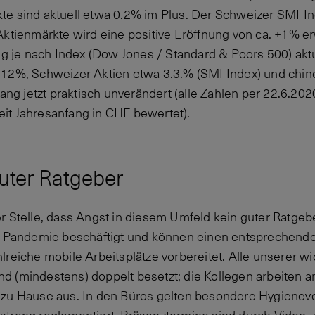
e sind aktuell etwa 0.2% im Plus. Der Schweizer SMI-Ind
Aktienmärkte wird eine positive Eröffnung von ca. +1% er
ang je nach Index (Dow Jones / Standard & Poors 500) akt
12%, Schweizer Aktien etwa 3.3.% (SMI Index) und chin
fang jetzt praktisch unverändert (alle Zahlen per 22.6.202
it Jahresanfang in CHF bewertet).
guter Ratgeber
r Stelle, dass Angst in diesem Umfeld kein guter Ratgebe
r Pandemie beschäftigt und können einen entsprechenden 
reiche mobile Arbeitsplätze vorbereitet. Alle unserer wi
 (mindestens) doppelt besetzt; die Kollegen arbeiten 
zu Hause aus. In den Büros gelten besondere Hygienevo