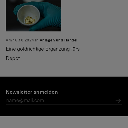
Am 16.10.2024 in
Anlagen und Handel
Eine goldrichtige Ergänzung fürs
Depot
U
M
F
n
Newsletter anmelden
a
r
t
g
e
e
a
m
Abs
r
zi
d
n
n
w
e
ä