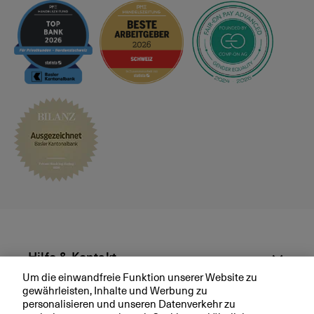
u
t
n
e
d
w
M
ei
ä
t
r
e
kt
r
e
h
i
n
a
u
f
R
e
k
o
Hilfe & Kontakt
r
Um die einwandfreie Funktion unserer Website zu
d
gewährleisten, Inhalte und Werbung zu
Aktuell
ja
personalisieren und unseren Datenverkehr zu