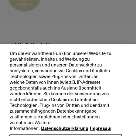
W
el
le
?
Hilfe & Kontakt
Um die einwandfreie Funktion unserer Website zu
gewährleisten, Inhalte und Werbung zu
Aktuell
personalisieren und unseren Datenverkehr zu
analysieren, verwenden wir Cookies und ähnliche
Technologien sowie Plug-ins von Dritten, an
Ihre BKB
welche Daten von Ihnen (wie z.B. IP-Adresse)
gegebenenfalls auch ins Ausland übermittelt
werden können. Sie können der Verwendung von
nicht erforderlichen Cookies und ähnlichen
Technologien, Plug-ins von Dritten und der damit
Rechtliche Hinweise
zusammenhängenden Datenbekanntgabe
zustimmen, sie ablehnen oder Einstellungen
Datenschutzerklärung
vornehmen. Weitere
Impressum
Informationen:
Datenschutzerklärung
Impressum