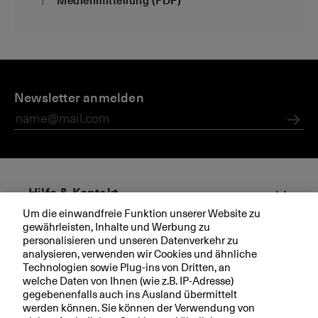
Medienmitteilung (PDF)
D
M
M
R
i
Newsletter anmelden
e
e
e
e
di
di
g
B
e
e
i
Abs
K
n
n
e
B
m
r
it
u
te
n
Hilfe & Kontakt
il
g
Um die einwandfreie Funktion unserer Website zu
u
s
gewährleisten, Inhalte und Werbung zu
Aktuell
n
r
personalisieren und unseren Datenverkehr zu
g
a
analysieren, verwenden wir Cookies und ähnliche
Technologien sowie Plug-ins von Dritten, an
e
t
Ihre BKB
welche Daten von Ihnen (wie z.B. IP-Adresse)
n
l
gegebenenfalls auch ins Ausland übermittelt
e
werden können. Sie können der Verwendung von
g