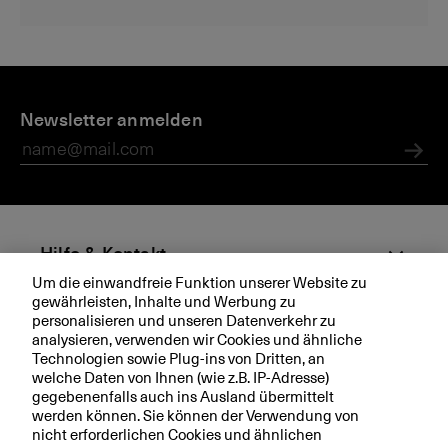
D
M
M
G
i
Newsletter anmelden
e
e
e
e
di
di
s
B
e
e
c
Abs
K
n
n
h
B
m
äf
it
ts
te
b
Hilfe & Kontakt
il
e
Um die einwandfreie Funktion unserer Website zu
u
ri
gewährleisten, Inhalte und Werbung zu
Aktuell
n
c
personalisieren und unseren Datenverkehr zu
g
h
analysieren, verwenden wir Cookies und ähnliche
Technologien sowie Plug-ins von Dritten, an
e
t
Ihre BKB
welche Daten von Ihnen (wie z.B. IP-Adresse)
n
d
gegebenenfalls auch ins Ausland übermittelt
e
werden können. Sie können der Verwendung von
r
nicht erforderlichen Cookies und ähnlichen
B