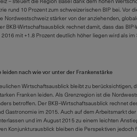
iz – steuert die Region Basel dank dem hohen Wertsch
rie rund 10 Prozent zum schweizerischen BIP bei. Vor d
ie Nordwestschweiz stärker von der anziehenden, globale
Der BKB-Wirtschaftsausblick rechnet damit, dass das BI
 2016 mit +1.8 Prozent deutlich höher liegen wird als i
leiden nach wie vor unter der Frankenstärke
eulichen Wirtschaftsausblick bleibt zu berücksichtigen, 
tarken Franken leiden. Als Grenzregion ist die Nordwes
ers betroffen. Der BKB–Wirtschaftsausblick rechnet des
nd Gastronomie im 2015. Auch auf dem Arbeitsmarkt der 
nterlassen und im August 2015 zu einem leichten Anstie
ven Konjunkturausblick bleiben die Perspektiven jedoch f