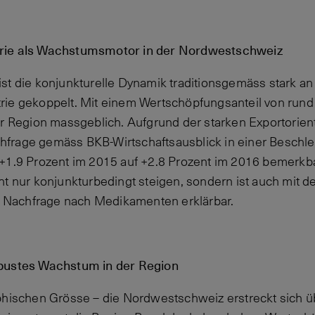
rie als Wachstumsmotor in der Nordwestschweiz
st die konjunkturelle Dynamik traditionsgemäss stark an
ie gekoppelt. Mit einem Wertschöpfungsanteil von rund 
er Region massgeblich. Aufgrund der starken Exportorient
frage gemäss BKB-Wirtschaftsaus­blick in einer Besch
 +1.9 Prozent im 2015 auf +2.8 Prozent im 2016 bemerkb
ht nur konjunkturbedingt steigen, sondern ist auch mit 
Nachfrage nach Medikamenten erklärbar.
obustes Wachstum in der Region
phischen Grösse – die Nordwestschweiz erstreckt sich ü