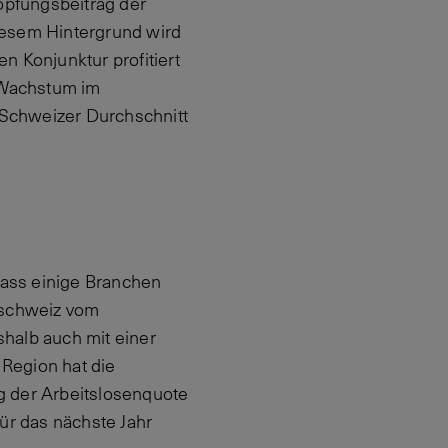
öpfungsbeitrag der
iesem Hintergrund wird
n Konjunktur profitiert
P-Wachstum im
m Schweizer Durchschnitt
dass einige Branchen
tschweiz vom
halb auch mit einer
Region hat die
g der Arbeitslosenquote
ür das nächste Jahr