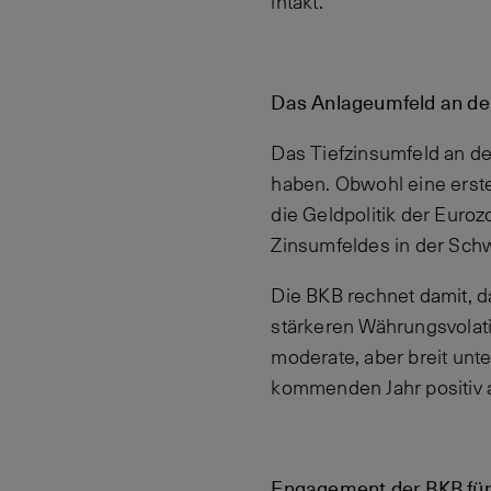
intakt.
Das Anlageumfeld an den
Das Tiefzinsumfeld an d
haben. Obwohl eine erst
die Geldpolitik der Euroz
Zinsumfeldes in der Sch
Die BKB rechnet damit, d
stärkeren Währungsvolatil
moderate, aber breit unt
kommenden Jahr positiv 
Engagement der BKB für 