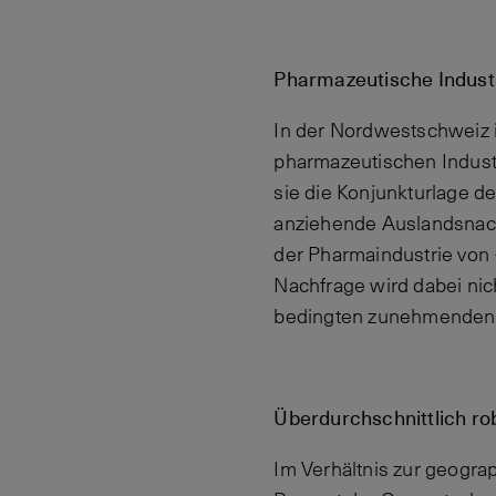
Pharmazeutische Indust
In der Nordwestschweiz i
pharmazeutischen Industr
sie die Konjunkturlage d
anziehende Auslandsnach
der Pharmaindustrie von
Nachfrage wird dabei nic
bedingten zunehmenden 
Überdurchschnittlich r
Im Verhältnis zur geogra