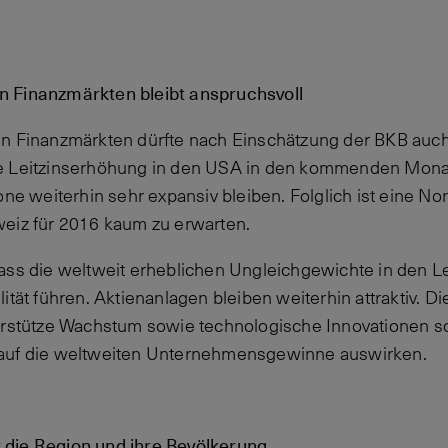
 Finanzmärkten bleibt anspruchsvoll
en Finanzmärkten dürfte nach Einschätzung der BKB auc
e Leitzinserhöhung in den USA in den kommenden Monat
one weiterhin sehr expansiv bleiben. Folglich ist eine N
weiz für 2016 kaum zu erwarten.
ass die weltweit erheblichen Ungleichgewichte in den Le
ität führen. Aktienanlagen bleiben weiterhin attraktiv. Di
erstütze Wachstum sowie technologische Innovationen so
auf die weltweiten Unternehmensgewinne auswirken.
die Region und ihre Bevölkerung