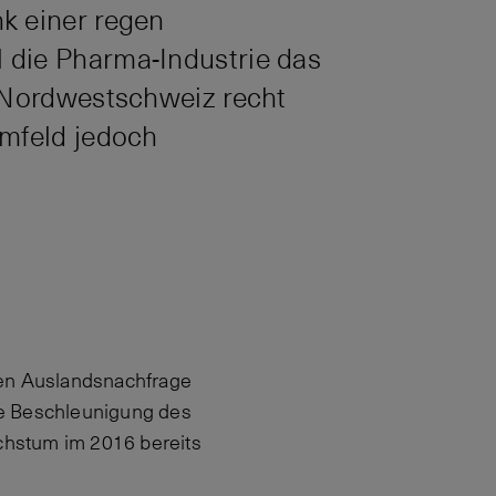
k einer regen
 die Pharma-Industrie das
e Nordwestschweiz recht
umfeld jedoch
den Auslandsnachfrage
hte Beschleunigung des
chstum im 2016 bereits