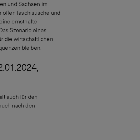
gen und Sachsen im
n offen faschistische und
eine ernsthafte
 Das Szenario eines
r die wirtschaftlichen
equenzen bleiben.
2.01.2024,
lt auch für den
 auch nach den