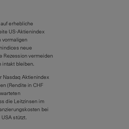
 auf erhebliche
eite US-Aktienindex
n vormaligen
enindices neue
ine Rezession vermeiden
intakt bleiben.
er Nasdaq Aktienindex
en (Rendite in CHF
rwarteten
s die Leitzinsen im
nanzierungskosten bei
USA stützt.