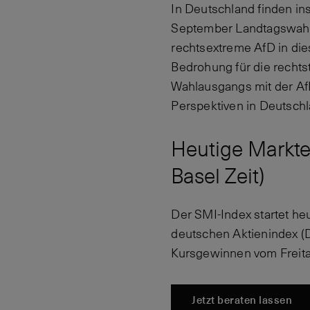
In Deutschland finden i
September Landtagswahlen 
rechtsextreme AfD in die
Bedrohung für die rechts
Wahlausgangs mit der AfD 
Perspektiven in Deutschl
Heutige Markten
Basel Zeit)
Der SMI-Index startet he
deutschen Aktienindex (D
Kursgewinnen vom Freita
Jetzt beraten lassen