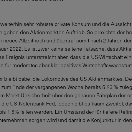
t weiterhin sehr robuste private Konsum und die Aussicht
 geben den Aktienmärkten Auftrieb. So erreichte der br
n neues Allzeithoch und übertraf somit nach 2 Jahren de
ar 2022. Es ist zwar keine seltene Tatsache, dass Akti
as Ereignis unterstreicht aber, dass die US-Wirtschaft e
n für moderates aber klar positives Wirtschaftswachstum 
r bleibt dabei die Lokomotive des US-Aktienmarktes. D
is zum Ende der vergangenen Woche bereits 5.23 % zuleg
 im Markt Unsicherheit über den genauen Fahrplan der e
die US-Notenbank Fed, jedoch gibt es kaum Zweifel, das
is 1.5% fallen werden. Ein Umstand der für tiefere Refi
ernehmen sorgen wird und damit die Konjunktur in den 