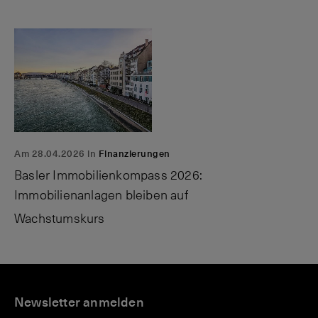
Am 28.04.2026 in
Finanzierungen
Basler Immobilienkompass 2026:
Immobilienanlagen bleiben auf
Wachstumskurs
U
M
W
n
Newsletter anmelden
a
a
t
g
c