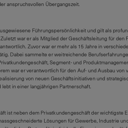
er anspruchsvollen Übergangszeit.
ausgewiesene Führungspersönlichkeit und gilt als profu
uletzt war er als Mitglied der Geschäftsleitung für den
antwortlich. Zuvor war er mehr als 15 Jahre in verschied
ätig. Dabei sammelte er weitreichende Berufserfahrung
Privatkundengeschäft, Segment- und Produktmanagemen
em war er verantwortlich für den Auf- und Ausbau von 
Realisierung von neuen Geschäftsinitiativen und strategi
 lebt in einer langjährigen Partnerschaft.
 ist neben dem Privatkundengeschäft der wichtigste Ec
 massgeschneiderte Lösungen für Gewerbe, Industrie u