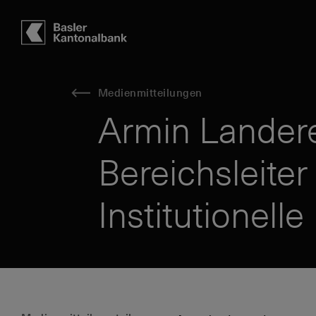
Hauptbereich
Inhalt
navigation
Suche
Medienmitteilungen
Armin Landere
Bereichsleite
Institutionelle