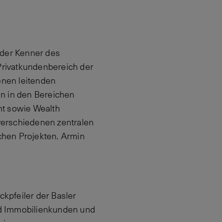
nder Kenner des
 Privatkundenbereich der
enen leitenden
en in den Bereichen
t sowie Wealth
verschiedenen zentralen
schen Projekten. Armin
kpfeiler der Basler
nd Immobilienkunden und