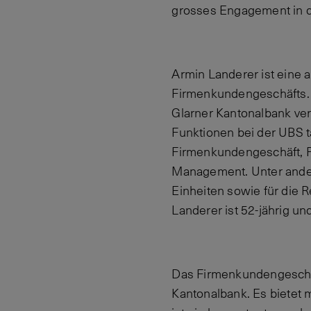
grosses Engagement in d
Armin Landerer ist eine 
Firmenkundengeschäfts. Z
Glarner Kantonalbank ver
Funktionen bei der UBS t
Firmenkundengeschäft, 
Management. Unter ander
Einheiten sowie für die 
Landerer ist 52-jährig und
Das Firmenkundengeschäft
Kantonalbank. Es bietet