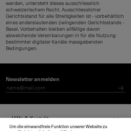
werden, untersteht dieses ausschliesslich
schweizerischem Recht. Ausschliesslicher
Gerichtsstand für alle Streitigkeiten ist - vorbehältlich
eines anderslautenden zwingenden Gerichtsstands -
Basel. Vorbehalten bleiben allfällige davon
abweichende Vereinbarungen in für die Nutzung
bestimmter digitaler Kanäle massgebenden
Bedingungen.
D
H
R
N
i
Newsletter anmelden
il
e
u
e
f
c
tz
B
e
h
u
Abs
K
&
tl
n
B
K
i
g
o
c
s
n
h
b
Hilfe & Kontakt
t
e
e
Um die einwandfreie Funktion unserer Website zu
a
s
di