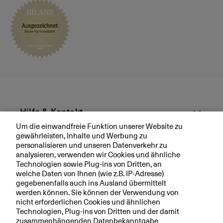
u
n
g
s
g
e
s
p
r
ä
Hilfe & Kontakt
c
Um die einwandfreie Funktion unserer Website zu
h
gewährleisten, Inhalte und Werbung zu
Aktuell
personalisieren und unseren Datenverkehr zu
analysieren, verwenden wir Cookies und ähnliche
Technologien sowie Plug-ins von Dritten, an
Ihre BKB
welche Daten von Ihnen (wie z.B. IP-Adresse)
gegebenenfalls auch ins Ausland übermittelt
werden können. Sie können der Verwendung von
nicht erforderlichen Cookies und ähnlichen
Technologien, Plug-ins von Dritten und der damit
Rechtliche Hinweise
zusammenhängenden Datenbekanntgabe