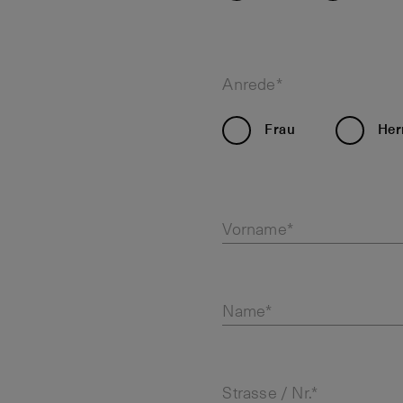
Anrede*
Frau
Her
Vorname*
Name*
Strasse / Nr.*