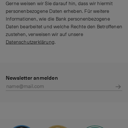
Gerne weisen wir Sie darauf hin, dass wir hiermit
personenbezogene Daten erheben. Für weitere
Informationen, wie die Bank personenbezogene
Daten bearbeitet und welche Rechte den Betroffenen
zustehen, verweisen wir auf unsere
Datenschutzerklärung
.
P
K
r
Newsletter anmelden
o
i
n
v
t
Abs
a
a
t
k
e
t