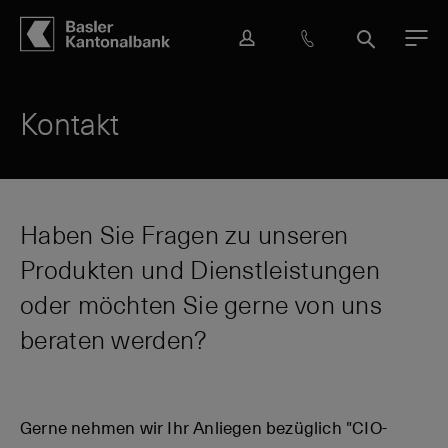
Hauptbereich
Inhalt
navigation
Suche
L
H
S
M
o
i
u
e
g
l
c
n
i
f
h
ü
Kontakt
n
e
e
&
K
o
n
Haben Sie Fragen zu unseren
t
Produkten und Dienstleistungen
a
k
oder möchten Sie gerne von uns
t
beraten werden?
Gerne nehmen wir Ihr Anliegen bezüglich "CIO-