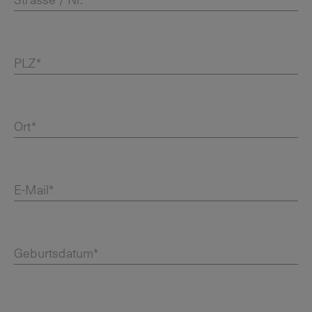
Strasse / Nr.*
PLZ*
Ort*
E-Mail*
Geburtsdatum*