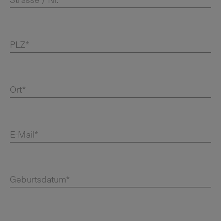
Strasse / Nr.*
PLZ*
Ort*
E-Mail*
Geburtsdatum*