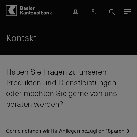
Hauptbereich
Inhalt
navigation
Suche
L
H
S
M
o
i
u
e
g
l
c
n
i
f
h
ü
Kontakt
n
e
e
&
K
o
n
Haben Sie Fragen zu unseren
t
Produkten und Dienstleistungen
a
k
oder möchten Sie gerne von uns
t
beraten werden?
Gerne nehmen wir Ihr Anliegen bezüglich "Sparen-3-