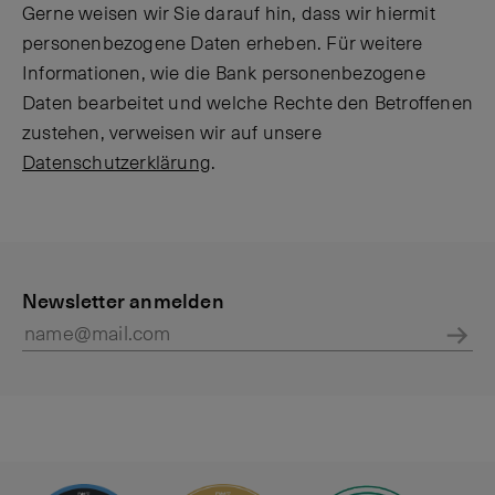
Gerne weisen wir Sie darauf hin, dass wir hiermit
personenbezogene Daten erheben. Für weitere
Informationen, wie die Bank personenbezogene
Daten bearbeitet und welche Rechte den Betroffenen
zustehen, verweisen wir auf unsere
Datenschutzerklärung
.
P
K
r
Newsletter anmelden
o
i
n
v
t
Abs
a
a
t
k
e
t