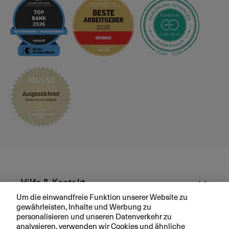
e
s
p
r
ä
c
h
v
e
r
e
i
n
b
a
r
Hilfe & Kontakt
e
Um die einwandfreie Funktion unserer Website zu
n
gewährleisten, Inhalte und Werbung zu
Aktuell
personalisieren und unseren Datenverkehr zu
analysieren, verwenden wir Cookies und ähnliche