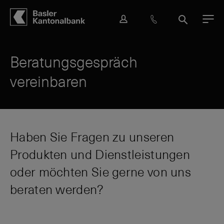
Hauptbereich
Inhalt
navigation
Suche
L
H
S
M
o
i
u
e
g
l
c
n
i
f
h
ü
Beratungsgespräch
n
e
e
vereinbaren
&
K
o
n
t
a
Haben Sie Fragen zu unseren
k
Produkten und Dienstleistungen
t
oder möchten Sie gerne von uns
beraten werden?