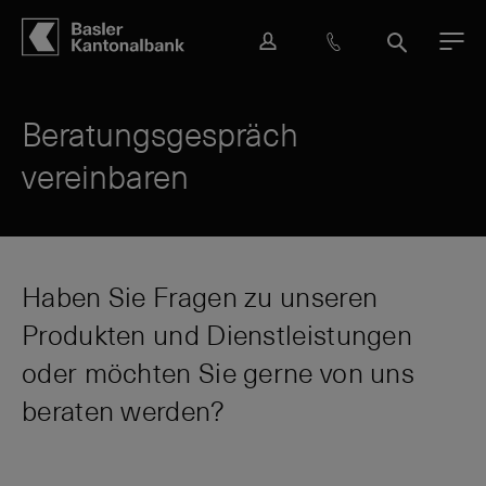
Hauptbereich
Inhalt
navigation
Suche
L
H
S
M
o
i
u
e
g
l
c
n
i
f
h
ü
Beratungsgespräch
n
e
e
vereinbaren
&
K
o
n
t
a
Haben Sie Fragen zu unseren
k
Produkten und Dienstleistungen
t
oder möchten Sie gerne von uns
beraten werden?