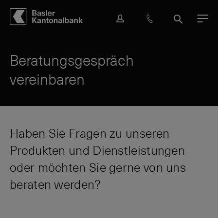
Hauptbereich
Inhalt
navigation
Suche
L
H
S
M
o
i
u
e
g
l
c
n
i
f
h
ü
Beratungsgespräch
n
e
e
vereinbaren
&
K
o
n
t
a
Haben Sie Fragen zu unseren
k
Produkten und Dienstleistungen
t
oder möchten Sie gerne von uns
beraten werden?