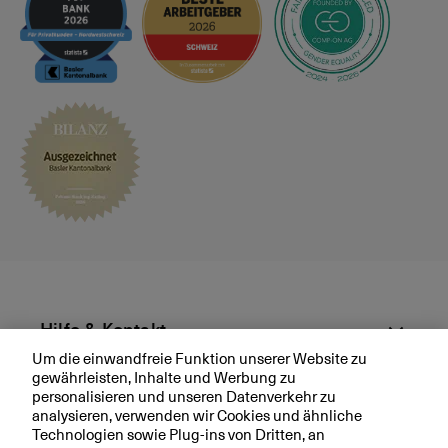
s
p
r
ä
c
h
v
e
r
e
i
n
b
a
r
Hilfe & Kontakt
e
Um die einwandfreie Funktion unserer Website zu
n
gewährleisten, Inhalte und Werbung zu
Aktuell
personalisieren und unseren Datenverkehr zu
analysieren, verwenden wir Cookies und ähnliche
Technologien sowie Plug-ins von Dritten, an
Ihre BKB