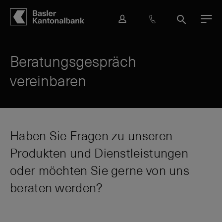
Hauptbereich
Inhalt
navigation
Suche
L
H
S
M
o
i
u
e
g
l
c
n
i
f
h
ü
Beratungsgespräch
n
e
e
vereinbaren
&
K
o
n
t
a
Haben Sie Fragen zu unseren
k
Produkten und Dienstleistungen
t
oder möchten Sie gerne von uns
beraten werden?