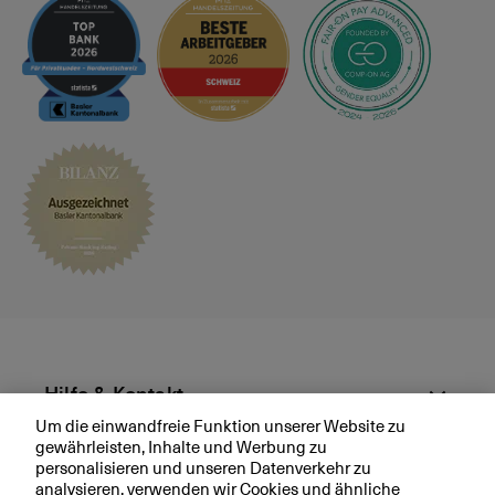
e
s
p
r
ä
c
h
v
e
r
e
i
n
b
a
r
Hilfe & Kontakt
e
Um die einwandfreie Funktion unserer Website zu
n
gewährleisten, Inhalte und Werbung zu
Aktuell
personalisieren und unseren Datenverkehr zu
analysieren, verwenden wir Cookies und ähnliche