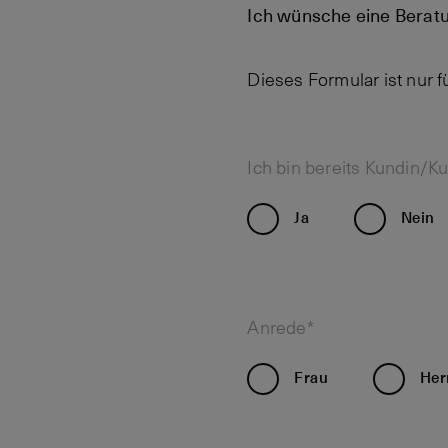
Ich wünsche eine Berat
Dieses Formular ist nur 
Ich bin bereits Kundin/K
Ja
Nein
Anrede*
Frau
Her