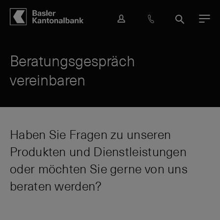
Hauptbereich
Inhalt
navigation
Suche
L
H
S
M
o
i
u
e
g
l
c
n
i
f
h
ü
Beratungsgespräch
n
e
e
vereinbaren
&
K
o
n
t
a
Haben Sie Fragen zu unseren
k
Produkten und Dienstleistungen
t
oder möchten Sie gerne von uns
beraten werden?