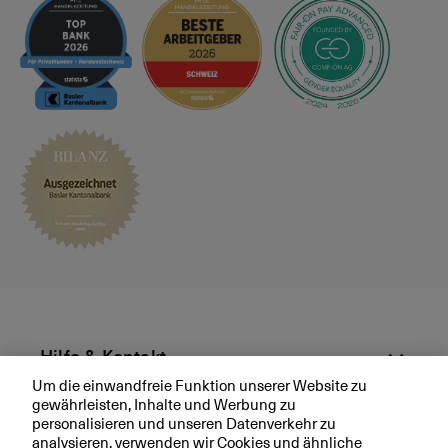
e
s
p
r
ä
c
h
v
e
r
e
i
n
b
a
r
Hilfe & Kontakt
e
Um die einwandfreie Funktion unserer Website zu
n
gewährleisten, Inhalte und Werbung zu
Aktuell
personalisieren und unseren Datenverkehr zu
analysieren, verwenden wir Cookies und ähnliche