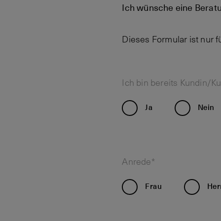
Ich wünsche eine Beratu
Dieses Formular ist nur 
Ich bin bereits Kundin/K
Ja
Nein
Anrede*
Frau
Her