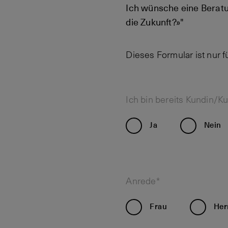
Ich wünsche eine Berat
die Zukunft?»"
Dieses Formular ist nur 
Ich bin bereits Kundin/K
Ja
Nein
Anrede*
Frau
Her