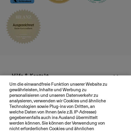
ä
c
h
v
e
r
e
i
n
b
a
r
Hilfe & Kontakt
e
Um die einwandfreie Funktion unserer Website zu
n
gewährleisten, Inhalte und Werbung zu
Aktuell
personalisieren und unseren Datenverkehr zu
analysieren, verwenden wir Cookies und ähnliche
Technologien sowie Plug-ins von Dritten, an
Ihre BKB
welche Daten von Ihnen (wie z.B. IP-Adresse)
gegebenenfalls auch ins Ausland übermittelt
werden können. Sie können der Verwendung von
nicht erforderlichen Cookies und ähnlichen