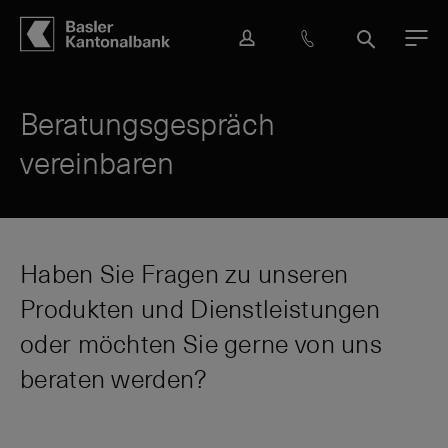
Hauptbereich
Inhalt
navigation
Suche
L
H
S
M
o
i
u
e
g
l
c
n
i
f
h
ü
Beratungsgespräch
n
e
e
vereinbaren
&
K
o
n
t
a
Haben Sie Fragen zu unseren
k
Produkten und Dienstleistungen
t
oder möchten Sie gerne von uns
beraten werden?