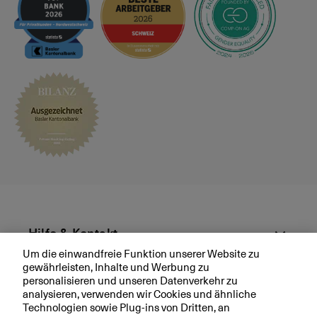
s
p
r
ä
c
h
v
e
r
e
i
n
b
a
r
Hilfe & Kontakt
e
Um die einwandfreie Funktion unserer Website zu
n
gewährleisten, Inhalte und Werbung zu
Aktuell
personalisieren und unseren Datenverkehr zu
analysieren, verwenden wir Cookies und ähnliche
Technologien sowie Plug-ins von Dritten, an
Ihre BKB