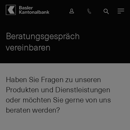
Hauptbereich
Inhalt
navigation
Suche
L
H
S
M
o
i
u
e
g
l
c
n
i
f
h
ü
Beratungsgespräch
n
e
e
vereinbaren
&
K
o
n
t
a
Haben Sie Fragen zu unseren
k
Produkten und Dienstleistungen
t
oder möchten Sie gerne von uns
beraten werden?