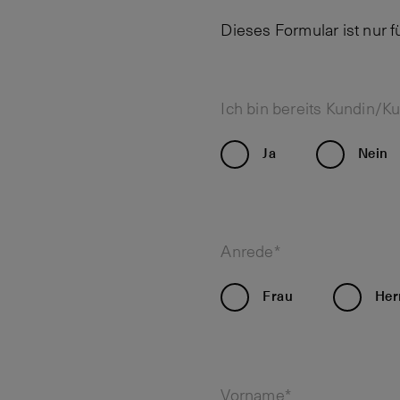
Dieses Formular ist nur 
Ich bin bereits Kundin/K
Ja
Nein
Anrede*
Frau
Her
Vorname*