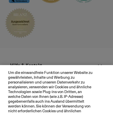
ä
c
h
v
e
r
e
i
n
b
a
r
Hilfe & Kontakt
e
Um die einwandfreie Funktion unserer Website zu
n
gewährleisten, Inhalte und Werbung zu
Aktuell
personalisieren und unseren Datenverkehr zu
analysieren, verwenden wir Cookies und ähnliche
Technologien sowie Plug-ins von Dritten, an
Ihre BKB
welche Daten von Ihnen (wie z.B. IP-Adresse)
gegebenenfalls auch ins Ausland übermittelt
werden können. Sie können der Verwendung von
nicht erforderlichen Cookies und ähnlichen