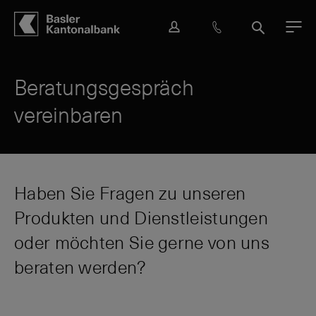
Hauptbereich
Inhalt
navigation
Suche
L
H
S
M
o
i
u
e
g
l
c
n
i
f
h
ü
Beratungsgespräch
n
e
e
vereinbaren
&
K
o
n
t
a
Haben Sie Fragen zu unseren
k
Produkten und Dienstleistungen
t
oder möchten Sie gerne von uns
beraten werden?