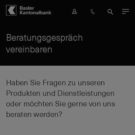
Hauptbereich
Inhalt
navigation
Suche
L
H
S
M
o
i
u
e
g
l
c
n
i
f
h
ü
Beratungsgespräch
n
e
e
vereinbaren
&
K
o
n
t
a
Haben Sie Fragen zu unseren
k
Produkten und Dienstleistungen
t
oder möchten Sie gerne von uns
beraten werden?