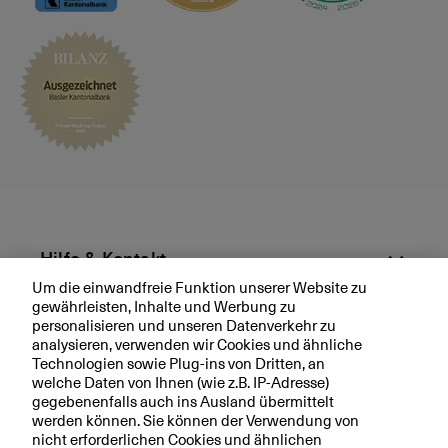
ä
c
h
v
e
r
e
i
n
b
a
r
Hilfe & Kontakt
e
Um die einwandfreie Funktion unserer Website zu
n
gewährleisten, Inhalte und Werbung zu
Aktuell
personalisieren und unseren Datenverkehr zu
analysieren, verwenden wir Cookies und ähnliche
Technologien sowie Plug-ins von Dritten, an
Ihre BKB
welche Daten von Ihnen (wie z.B. IP-Adresse)
gegebenenfalls auch ins Ausland übermittelt
werden können. Sie können der Verwendung von
nicht erforderlichen Cookies und ähnlichen