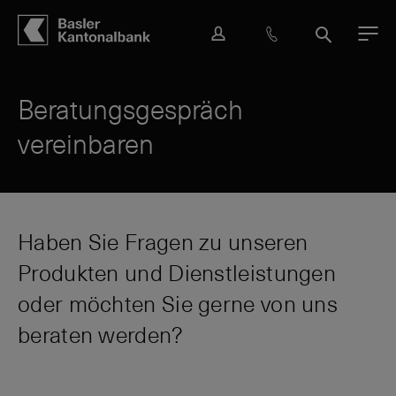
Hauptbereich
Inhalt
navigation
Suche
L
H
S
M
o
i
u
e
g
l
c
n
i
f
h
ü
Beratungsgespräch
n
e
e
vereinbaren
&
K
o
n
t
a
Haben Sie Fragen zu unseren
k
Produkten und Dienstleistungen
t
oder möchten Sie gerne von uns
beraten werden?