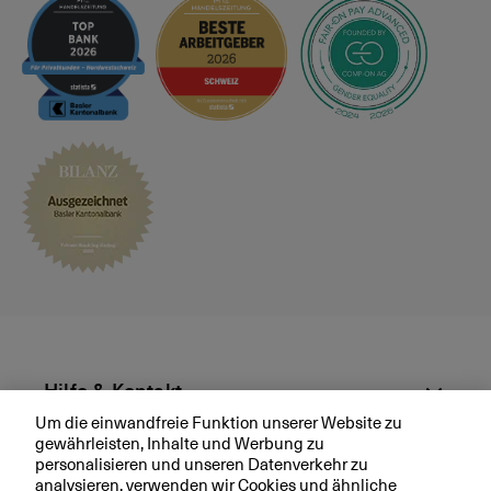
e
s
p
r
ä
c
h
v
e
r
e
i
n
b
a
r
Hilfe & Kontakt
e
Um die einwandfreie Funktion unserer Website zu
n
gewährleisten, Inhalte und Werbung zu
Aktuell
personalisieren und unseren Datenverkehr zu
analysieren, verwenden wir Cookies und ähnliche