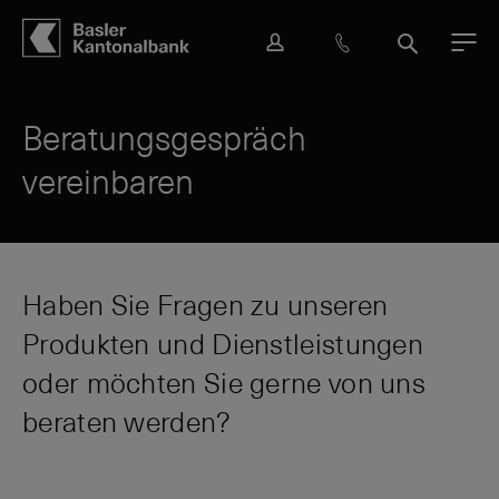
Hauptbereich
Inhalt
navigation
Suche
L
H
S
M
o
i
u
e
g
l
c
n
i
f
h
ü
Beratungsgespräch
n
e
e
vereinbaren
&
K
o
n
t
a
Haben Sie Fragen zu unseren
k
Produkten und Dienstleistungen
t
oder möchten Sie gerne von uns
beraten werden?