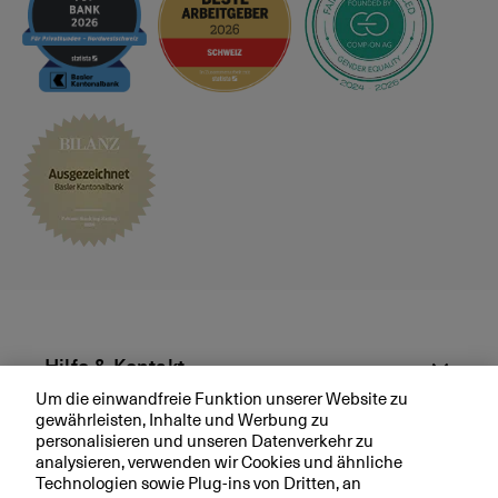
s
p
r
ä
c
h
v
e
r
e
i
n
b
a
r
Hilfe & Kontakt
e
Um die einwandfreie Funktion unserer Website zu
n
gewährleisten, Inhalte und Werbung zu
Aktuell
personalisieren und unseren Datenverkehr zu
analysieren, verwenden wir Cookies und ähnliche
Technologien sowie Plug-ins von Dritten, an
Ihre BKB