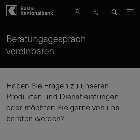
Hauptbereich
Inhalt
navigation
Suche
L
H
S
M
o
i
u
e
g
l
c
n
i
f
h
ü
Beratungsgespräch
n
e
e
vereinbaren
&
K
o
n
t
a
Haben Sie Fragen zu unseren
k
Produkten und Dienstleistungen
t
oder möchten Sie gerne von uns
beraten werden?