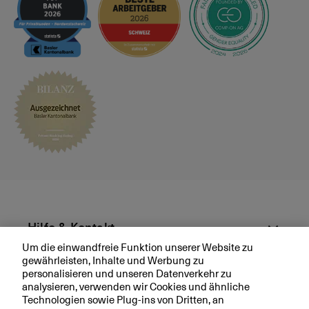
s
p
r
ä
c
h
v
e
r
e
i
n
b
a
r
Hilfe & Kontakt
e
Um die einwandfreie Funktion unserer Website zu
n
gewährleisten, Inhalte und Werbung zu
Aktuell
personalisieren und unseren Datenverkehr zu
analysieren, verwenden wir Cookies und ähnliche
Technologien sowie Plug-ins von Dritten, an
Ihre BKB