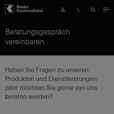
Hauptbereich
Inhalt
navigation
Suche
L
H
S
M
o
i
u
e
g
l
c
n
i
f
h
ü
Beratungsgespräch
n
e
e
vereinbaren
&
K
o
n
t
a
Haben Sie Fragen zu unseren
k
Produkten und Dienstleistungen
t
oder möchten Sie gerne von uns
beraten werden?