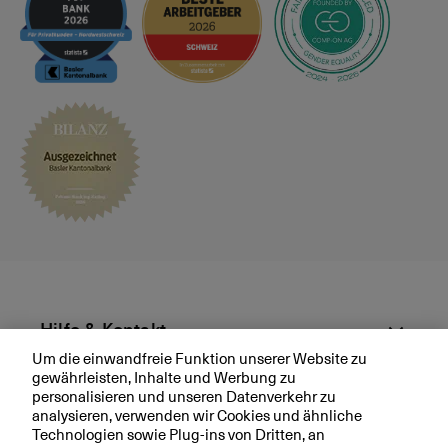
s
p
r
ä
c
h
v
e
r
e
i
n
b
a
r
Hilfe & Kontakt
e
Um die einwandfreie Funktion unserer Website zu
n
gewährleisten, Inhalte und Werbung zu
Aktuell
personalisieren und unseren Datenverkehr zu
analysieren, verwenden wir Cookies und ähnliche
Technologien sowie Plug-ins von Dritten, an
Ihre BKB