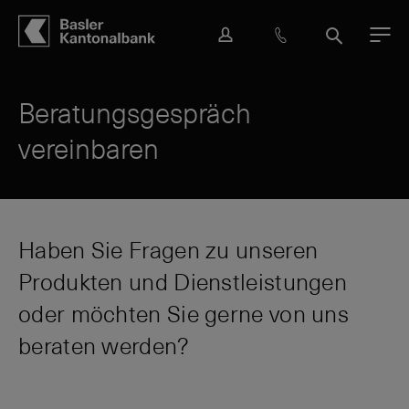
Hauptbereich
Inhalt
navigation
Suche
L
H
S
M
o
i
u
e
g
l
c
n
i
f
h
ü
Beratungsgespräch
n
e
e
vereinbaren
&
K
o
n
t
a
Haben Sie Fragen zu unseren
k
Produkten und Dienstleistungen
t
oder möchten Sie gerne von uns
beraten werden?