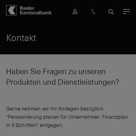
Hauptbereich
Inhalt
navigation
Suche
L
H
S
M
o
i
u
e
g
l
c
n
i
f
h
ü
Kontakt
n
e
e
&
K
o
n
Haben Sie Fragen zu unseren
t
Produkten und Dienstleistungen?
a
k
t
Gerne nehmen wir Ihr Anliegen bezüglich
"Pensionierung planen für Unternehmer: Finanzplan
in 5 Schritten" entgegen.