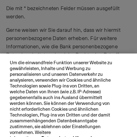
Die mit * bezeichneten Felder müssen ausgefüllt
werden.
Gerne weisen wir Sie darauf hin, dass wir hiermit
personenbezogene Daten erheben. Für weitere
Informationen, wie die Bank personenbezogene
Daten bearbeitet und welche Rechte den Betroffenen
Um die einwandfreie Funktion unserer Website zu
zustehen, verweisen wir auf unsere
gewährleisten, Inhalte und Werbung zu
Datenschutzerklärung
.
personalisieren und unseren Datenverkehr zu
analysieren, verwenden wir Cookies und ähnliche
Technologien sowie Plug-ins von Dritten, an
welche Daten von Ihnen (wie z.B. IP-Adresse)
gegebenenfalls auch ins Ausland übermittelt
werden können. Sie können der Verwendung von
nicht erforderlichen Cookies und ähnlichen
Technologien, Plug-ins von Dritten und der damit
zusammenhängenden Datenbekanntgabe
Bitte geben Sie die Zeichen über dem Feld hier ein.
zustimmen, sie ablehnen oder Einstellungen
vornehmen. Weitere