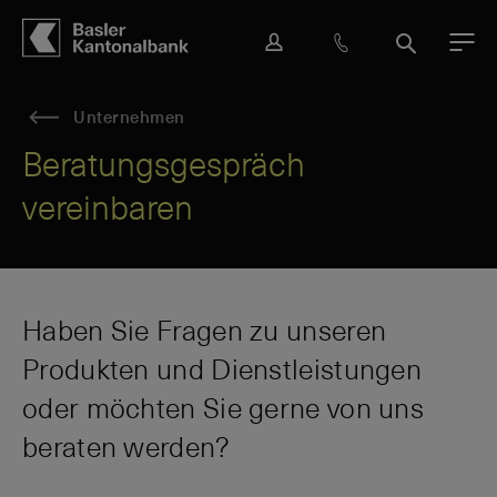
Hauptbereich
Inhalt
navigation
Suche
L
H
S
M
o
i
u
e
g
l
c
n
Unternehmen
i
f
h
ü
n
e
e
Beratungsgespräch
&
vereinbaren
K
o
n
t
a
k
Haben Sie Fragen zu unseren
t
Produkten und Dienstleistungen
oder möchten Sie gerne von uns
beraten werden?