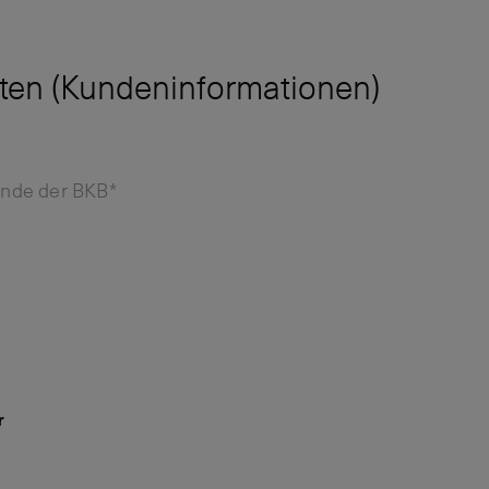
ten (Kundeninformationen)
unde der BKB*
r