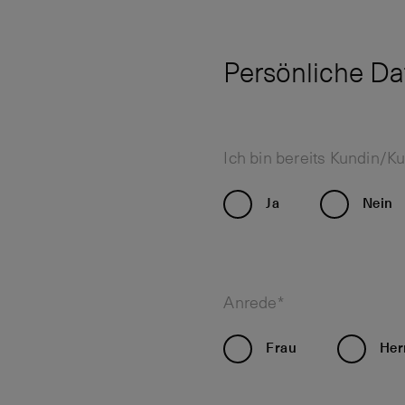
Persönliche Da
Ich bin bereits Kundin/K
Ja
Nein
Anrede*
Frau
Her