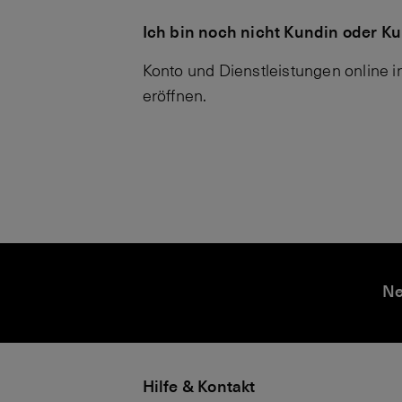
Ich bin noch nicht Kundin oder K
Konto und Dienstleistungen online i
eröffnen.
D
D
i
e
Ne
g
r
it
b
a
e
l
st
Hilfe & Kontakt
B
e