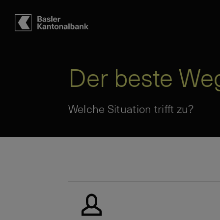
Hauptbereich
Inhalt
navigation
Suche
Der beste We
Welche Situation trifft zu?